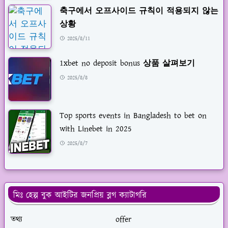
축구에서 오프사이드 규칙이 적용되지 않는
상황
2025/8/11
1xbet no deposit bonus 상품 살펴보기
2025/8/8
Top sports events in Bangladesh to bet on
with Linebet in 2025
2025/8/7
মিঃ হেল্প বুক আইটির জনপ্রিয় ব্লগ ক্যাটাগরি
তথ্য
offer