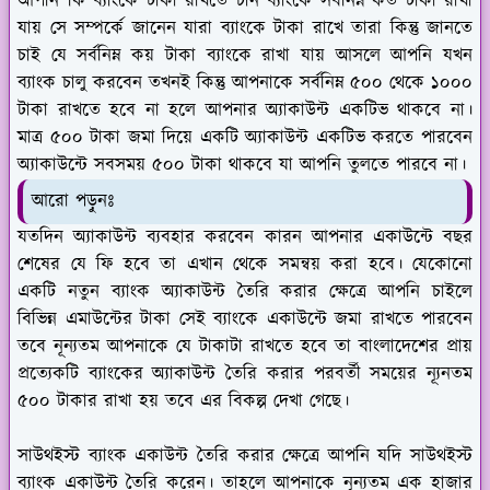
আপনি কি ব্যাংকে টাকা রাখতে চান ব্যাংকে সর্বনিম্ন কত টাকা রাখা
যায় সে সম্পর্কে জানেন যারা ব্যাংকে টাকা রাখে তারা কিন্তু জানতে
চাই যে সর্বনিম্ন কয় টাকা ব্যাংকে রাখা যায় আসলে আপনি যখন
ব্যাংক চালু করবেন তখনই কিন্তু আপনাকে সর্বনিম্ন ৫০০ থেকে ১০০০
টাকা রাখতে হবে না হলে আপনার অ্যাকাউন্ট একটিভ থাকবে না।
মাত্র ৫০০ টাকা জমা দিয়ে একটি অ্যাকাউন্ট একটিভ করতে পারবেন
অ্যাকাউন্টে সবসময় ৫০০ টাকা থাকবে যা আপনি তুলতে পারবে না।
আরো পড়ুনঃ
যতদিন অ্যাকাউন্ট ব্যবহার করবেন কারন আপনার একাউন্টে বছর
শেষের যে ফি হবে তা এখান থেকে সমন্বয় করা হবে। যেকোনো
একটি নতুন ব্যাংক অ্যাকাউন্ট তৈরি করার ক্ষেত্রে আপনি চাইলে
বিভিন্ন এমাউন্টের টাকা সেই ব্যাংকে একাউন্টে জমা রাখতে পারবেন
তবে নূন্যতম আপনাকে যে টাকাটা রাখতে হবে তা বাংলাদেশের প্রায়
প্রত্যেকটি ব্যাংকের অ্যাকাউন্ট তৈরি করার পরবর্তী সময়ের ন্যূনতম
৫০০ টাকার রাখা হয় তবে এর বিকল্প দেখা গেছে।
সাউথইস্ট ব্যাংক একাউন্ট তৈরি করার ক্ষেত্রে আপনি যদি সাউথইস্ট
ব্যাংক একাউন্ট তৈরি করেন। তাহলে আপনাকে নূন্যতম এক হাজার