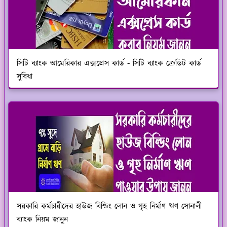
সিটি ব্যাংক আমেরিকার এক্সপ্রেস কার্ড - সিটি ব্যাংক ক্রেডিট কার্ড
সুবিধা
সরকারি কর্মচারীদের হাউজ বিল্ডিং লোন ও গৃহ নির্মাণ ঋণ সোনালী
ব্যাংক নিয়ম জানুন