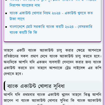
নিরাপদ ব্যাংকের নাম
ব্যাংক একাউন্ট খোলার নিয়ম ২০২৪ - একাউন্ট খুলতে কত
টাকা লাগে
বাংলাদেশে মোট সরকারি ব্যাংক কয়টি ২০২৪ - বেসরকারি
ব্যাংক কয়টি কি কি
তাহলে একটি ব্যাংক অ্যাকাউন্ট চালু করার ক্ষেত্রে আপনাকে
প্রতিষ্ঠানের সকল প্রমাণ দেখে ব্যাংক অ্যাকাউন্ট চালু করতে হবে।
অন্যদিকে আপনি যদি একজন ব্যবসায়ী লেনদেন করার জন্য ব্যাংক
একাউন্ট করতে চান তাহলে আপনাকে ট্রেড লাইসেন্স এর কপি
দেখাতে হবে।
ব্যাংক একাউন্ট খোলার সুবিধা
আপনি যদি প্রথমবার ব্যাংক একাউন্ট খুলেন তাহলে কিন্তু আপনি
জানেন না ব্যাংক অ্যাকাউন্ট খোলার সুবিধা কি ব্যাংক অ্যাকাউন্ট