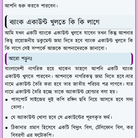
আপনি শুরু করতে পারবেন।
ব্যাংক একাউন্ট খুলতে কি কি লাগে
আমি যখন একটি ব্যাংকে একাউন্ট খুলতে যাবেন তখন কিন্তু আপনার
কিছু প্রয়োজনীয় ডকুমেন্ট জমা দিতে হবে ব্যাংক একাউন্ট খুলতে কি
কি লাগে সেই সম্পর্কে আজকে আপনাদেরকে জানাবো।
আরো পড়ুনঃ
বাংলাদেশী নাগরিক হয়ে থাকেন তাহলে আপনি একটি ব্যাংক
একাউন্ট খুলতে পারবেন। আপনাকে নাগরিকত্ব জমা দিতে হবে।যার
নামে একাউন্ট তৈরি করা হবে তার জাতীয় পরিচয় পত্র লাগবে। যার
নামে একাউন্ট তৈরি হচ্ছে তাকে অ্যাকাউন্ট হোল্ডার বলা হয়।
পাসপোর্ট সাইজের দুই কপি রঙ্গিন ছবি নিয়ে আসতে হবে সদ্য
তোলা।
যে অ্যাকাউন্ট খোলা হবে সে একাউন্টের পূরণকৃত ফর্ম।
ঠিকানার প্রমাণ হিসেবে একটি বিদ্যুৎ বিল, টেলিফোন বিল, কর
বিবরণী এর ফটোকপি।