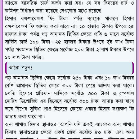
ব্যাংকে ব্যাসরিক চার্জ কর্তন করা হয়। যে সব বিষয়ের চার্ট ও
কমিশন নির্ধারণ করা হয়েছে সেগুলোর মধ্যে রয়েছে
হিসাব রক্ষণাবেক্ষণ ফি:
টাকা পর্যন্ত ব্যাংকে থাকলে হিসাব
রক্ষণাবেক্ষণ ফি আদায় করা যাবে না। ১০ হাজার টাকার উপরে ২৫
হাজার টাকা পর্যন্ত গড় আমানত স্থিতির ক্ষেত্রে প্রতি ৬ মাসে সর্বোচ্চ
সার্ভিস চার্জ ১০০ টাকা। ২৫ হাজার টাকার উপরে দুই লাখ টাকা
পর্যন্ত গরমানত স্থিতির ক্ষেত্রে সর্বোচ্চ ২০০ টাকা ২ লাখ টাকার উপরে
১০ লাখ টাকা পর্যন্ত।
আরো পড়ুনঃ
গড় আমানত স্থিতির ক্ষেত্রে সর্বোচ্চ ২৫০ টাকা এবং ১০ লাখ টাকার
বেশি আমানত স্থিতির ক্ষেত্রে ৩০০ টাকা পেয়ে আদায় করা যাবে।
চলতি হিসেবে প্রতিষান মাসিকে সর্বোচ্চ ৩০০ টাকা ও স্পেশাল
নোটিশ ডিপোজিট এর হিসেবে সর্বোচ্চ ৫০০ টাকা আদায় করা যাবে
তবে বিশেষ সুবিধা প্রাপ্ত হিসেবে কোনো প্রকার হিসাব সংরক্ষণ ফি
আদায় করা যাবে না।
অন্য শাখায় হিসাব স্থানান্তর:
আপনি যদি একই ব্যাংকের অন্য শাখার
হিসাব স্থানান্তরের ক্ষেত্রে একই জেলা সর্বোচ্চ ৫০ টাকা এবং অন্য