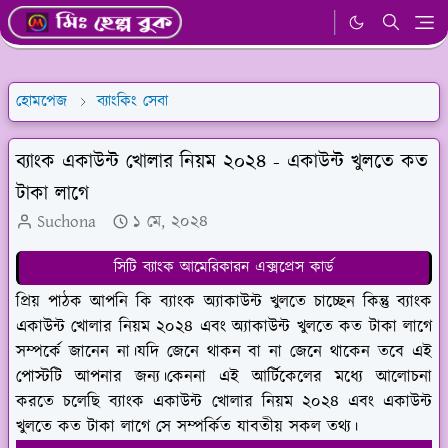
হোমপেজ
ব্যাংকিং সেবা
ব্যাংক একাউন্ট খোলার নিয়ম ২০২৪ - একাউন্ট খুলতে কত
টাকা লাগে
Suchona
১ মে, ২০২৪
সিটি ব্যাংক আমেরিকারন এক্সপ্রেস কার্ড
প্রিয় পাঠক আপনি কি ব্যাংক অ্যাকাউন্ট খুলতে চাচ্ছেন কিন্তু ব্যাংক
একাউন্ট খোলার নিয়ম ২০২৪ এবং অ্যাকাউন্ট খুলতে কত টাকা লাগে
সম্পর্কে জানেন না।যদি জেনে থাকন বা না জেনে থাকেন তবে এই
পোস্টটি আপনার জন্য।কেননা এই আর্টিকেলের মধ্যে আলোচনা
করতে চলেছি ব্যাংক একাউন্ট খোলার নিয়ম ২০২৪ এবং একাউন্ট
খুলতে কত টাকা লাগে সে সম্পর্কিত যাবতীয় সকল তথ্য।