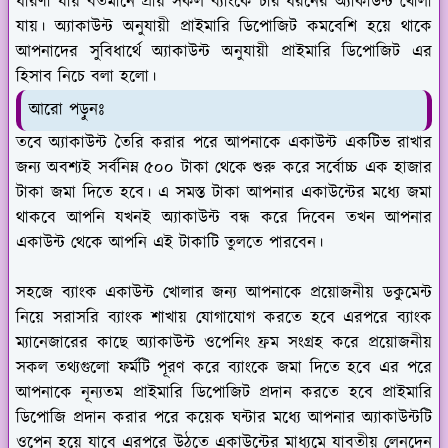
ধারণা যায় বর্তমানে প্রায় সকল ব্যাংকে চার ধরনের অ্যাকাউন্ট খোলা
যায়। অ্যাকাউন্ট অনুযায়ী প্রাইমারি ডিপোজিট কমবেশি হয়ে থাকে
আপনাদের সুবিধার্থে অ্যাকাউন্ট অনুযায়ী প্রাইমারি ডিপোজিট এর
হিসাব নিচে বলা হলো।
আরো পড়ুনঃ
তবে অ্যাকাউন্ট তৈরি করার পরে আপনাকে একাউন্ট একটিভ রাখার
জন্য অবশ্যই সর্বনিম্ন ৫০০ টাকা থেকে শুরু করে সর্বোচ্চ এক হাজার
টাকা জমা দিতে হবে। এ সমস্ত টাকা আপনার একাউন্টের মধ্যে জমা
থাকবে আপনি যখনই অ্যাকাউন্ট বন্ধ করে দিবেন তখন আপনার
একাউন্ট থেকে আপনি এই টাকাটি তুলতে পারবেন।
সহজে ব্যাংক একাউন্ট খোলার জন্য আপনাকে প্রয়োজনীয় ডকুমেন্ট
নিয়ে সরাসরি ব্যাংক শাখায় যোগাযোগ করতে হবে এরপরে ব্যাংক
ম্যানেজারের কাছে অ্যাকাউন্ট ওপেনিং ফ্রম সংগ্রহ করে প্রয়োজনীয়
সকল তথ্যগুলো ফর্মটি পূরণ করে ব্যাংকে জমা দিতে হবে এর পরে
আপনাকে নূন্যতম প্রাইমারি ডিপোজিট প্রদান করতে হবে প্রাইমারি
ডিপোজি প্রদান করার পরে কয়েক ঘন্টার মধ্যে আপনার অ্যাকাউন্টটি
ওপেন হয়ে যাবে এরপরে উঠতে একাউন্টের মাধ্যমে যাবতীয় লেনদেন