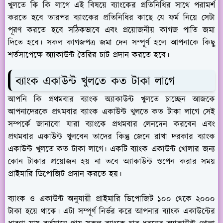
খুলতে কি কি লাগে এই বিষয়ে ব্যাংকের প্রতিনিধির সাথে পরামর্শ
করতে হবে তারপর ব্যাংকের প্রতিনিধির কাছে যে ফর্ম নিয়ে সেটা
পূরণ করতে হবে সঠিকভাবে এবং প্রয়োজনীয় কাগজ পাতি জমা
দিতে হবে। সকল কাগজপত্র জমা দেন সম্পূর্ণ হলে আপনাকে কিছু
শর্তসাপেক্ষে অ্যাকাউন্ট তৈরির চাট প্রদান করতে হবে।
ব্যাংক একাউন্ট খুলতে কত টাকা লাগে
আপনি কি প্রথমবার ব্যাংক অ্যাকাউন্ট খুলতে চাচ্ছেন আজকে
আপনাদেরকে প্রথমবার ব্যাংক একাউন্ট খুলতে কত টাকা লাগে সেই
সম্পর্কে জানাবো যারা ব্যাংকে প্রথমবার লেনদেন করবেন এবং
প্রথমবার একাউন্ট খুলবেন তাদের কিন্তু জেনে রাখা দরকার ব্যাংক
একাউন্ট খুলতে কত টাকা লাগে। একটি ব্যাংক একাউন্ট খোলার জন্য
কোন টাকার প্রয়োজন হয় না তবে অ্যাকাউন্ট ওপেন করার সময়
প্রাইমারি ডিপোজিট প্রদান করতে হয়।
ব্যাংক ও একাউন্ট অনুযায়ী প্রাইমারি ডিপোজিট ১০০ থেকে ২০০০
টাকা হয়ে থাকে। এটা সম্পূর্ণ নির্ভর করে আপনার ব্যাংক একাউন্টের