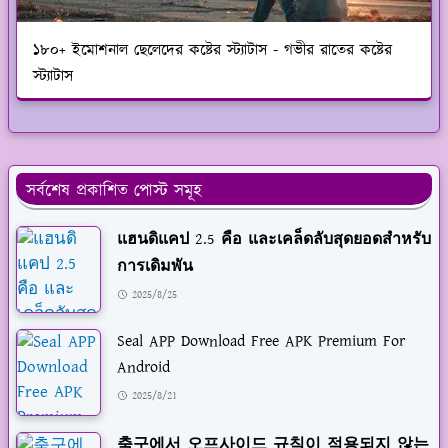
১৮০+ ইমোশনাল ছেলেদের কষ্টের স্ট্যাটাস - গভীর রাতের কষ্টের
স্ট্যাটাস
সর্বশেষ প্রকাশিত পোস্ট সমূহ
แฮนดิแคป 2.5 คือ และเคล็ดลับสุดยอดสำหรับ
การเดิมพัน
2025/8/25
Seal APP Download Free APK Premium For
Android
2025/8/21
축구에서 오프사이드 규칙이 적용되지 않는