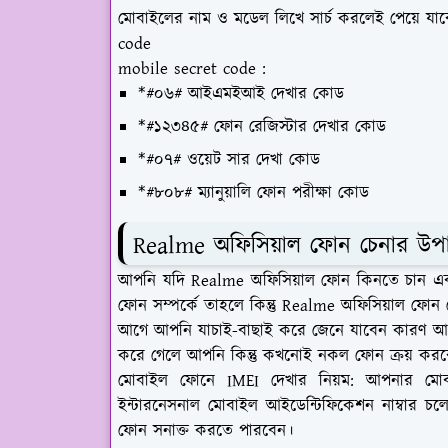
মোবাইলের নাম ও মডেল লিখে সার্চ করলেই পেয়ে যা
code
mobile secret code :
*#০৬# আইএমইআই দেখার কোড
*#১২৩৪৫# ফোন রেজিস্টার দেখার কোড
*#০৭# ওয়েট সার দেখা কোড
*#৮০৮# ম্যানুয়ালি ফোন পরীক্ষা কোড
Realme অফিসিয়াল ফোন চেনার উপা
আপনি যদি Realme অফিসিয়াল ফোন কিনতে চান এব
ফোন সম্পর্কে তাহলে কিন্তু Realme অফিসিয়াল ফোন চ
আগে আপনি যাচাই-বাছাই করে জেনে যাবেন কারণ আপনাক
করে গেলে আপনি কিন্তু কখনোই নকল ফোন ক্রয় করব
মোবাইল ফোনে IMEI দেখার নিয়ম:
আপনার মোবা
ইন্টারনেসনাল মোবাইল আইডেন্টিফিকেশন নাম্বার 
ফোন সনাক্ত করতে পারবেন।