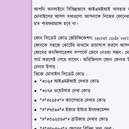
আপনি অনলাইনে বিভিন্নভাবে আইএমইআই ব্যবহা
মোবাইলের আসল তথ্যগুলো আপনাকে নিজের ফোনের
মত পারফরম্যান্স হবে না।
ফোন সিক্রেট কোড ভেরিফিকেশন:
secret code verif
ফোনকে সহজে কোর্টের মাধ্যমে ডায়ালাপ করলে আ
ফোনের কনফিগারেশন সম্পর্কে জেনে নেওয়া সম্ভব।
সার্চ করলেই পেয়ে যাবেন। অরিজিনাল ফোন কেনার
চেনার উপায় :
ভিভো মোবাইল সিক্রেট কোড :
*#০৬# আইএমইআই দেখার কোড
*#০৭# ওয়েটসার দেখা কোড
*#*#২২৫#*# ক্যালেন্ডার দেখার কোড
*#*#৭৫৯#*# ইজার ইন্টার ইনফরমেশন
*#*#৩৬২৫৪#*# ব্রাউজার দেখার কোড