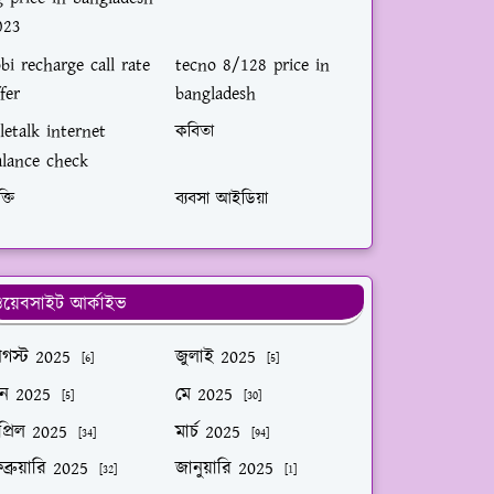
023
bi recharge call rate
tecno 8/128 price in
fer
bangladesh
letalk internet
কবিতা
alance check
ক্তি
ব্যবসা আইডিয়া
য়েবসাইট আর্কাইভ
গস্ট 2025
জুলাই 2025
[6]
[5]
ুন 2025
মে 2025
[5]
[30]
প্রিল 2025
মার্চ 2025
[34]
[94]
ব্রুয়ারি 2025
জানুয়ারি 2025
[32]
[1]