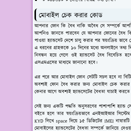
*#*#৪৮৩৮#*# ফোনের বিভিন্ন তথ্য দেখা।
মোবাইল চেক করার কোড
আপনার ফোন কি বৈধ নাকি অবৈধ সে সম্পর্কে আপনি
আপনিও জানতে পারবেন যে আপনার ফোনের বৈধ কিনা
পাওয়া হ্যান্ডসেট দেশে চালু করার পর স্বয়ংক্রিয় ভাবে
এ ধরনের গ্রাহককে ১০ দিনের মধ্যে অনলাইনে তথ্য দ
নিবন্ধন হয়ে গেলে ওই হ্যান্ডসেট বৈধ বিবেচিত 
এসএমএসের মাধ্যমে জানানো হবে।
এর পরে আর মোবাইল ফোন সেটটি সচল হবে না বিটিআ
অবশ্যই ফোন বৈধ করার জন্য মোবাইল চেক করার কো
কেনার আগে অবশ্যই হ্যান্ডসেটের বৈধতা যাচাই করতে
সেই জন্য একটি পদ্ধতি অনুসরণের পাশাপাশি হ্যান্ড
বইতে হলে তার স্বয়ংক্রিয়ভাবে এনইআইআর সিস্টে
KYD লিখে space দিয়ে ১৫ ডিজিটের IMEI নাম্বারট
মোবাইলের হ্যান্ডসেটের বৈধতা সম্পর্কে জানিয়ে