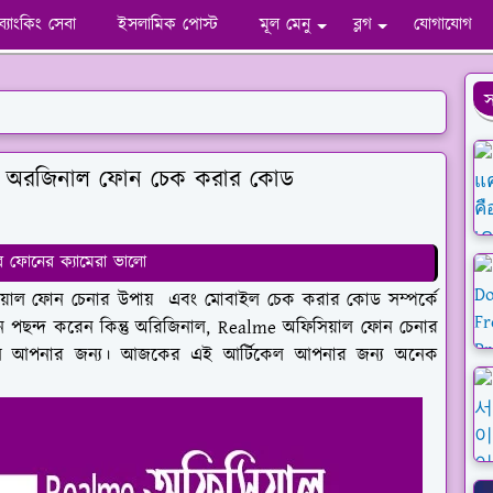
ব্যাংকিং সেবা
ইসলামিক পোস্ট
মূল মেনু
ব্লগ
যোগাযোগ
স
 ও অরজিনাল ফোন চেক করার কোড
ডের ফোনের ক্যামেরা ভালো
সিয়াল ফোন চেনার উপায় এবং মোবাইল চেক করার কোড সম্পর্কে
ছন্দ করেন কিন্তু অরিজিনাল, Realme অফিসিয়াল ফোন চেনার
েল আপনার জন্য। আজকের এই আর্টিকেল আপনার জন্য অনেক