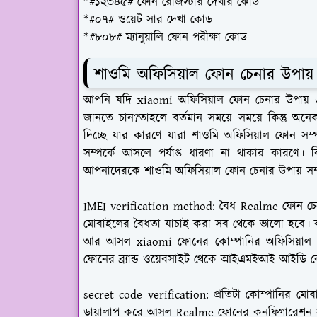
*#১২৩৪৫# ফোন রেজিস্টার দেখার কোড
*#০৭# ওয়েট সার দেখা কোড
*#৮০৮# ম্যানুয়ালি ফোন পরীক্ষা কোড
শাওমি অফিসিয়াল ফোন চেনার উপায়
আপনি যদি xiaomi অফিসিয়াল ফোন চেনার উপায় এ
জানতে চান?তাহলে বর্তমান সময়ে সময়ে কিন্তু অনেক
দিচ্ছে যার কারণে যারা শাওমি অফিসিয়াল ফোন সম্
সম্পর্কে আসলে পর্যাপ্ত ধারণা না থাকার কারণে
আপনাদেরকে শাওমি অফিসিয়াল ফোন চেনার উপায় সম্
IMEI verification method:
বৈধ Realme ফোন চেন
মোবাইলের বৈধতা যাচাই করা সব থেকে ভালো হবে।
আর আসল xiaomi ফোনের কোম্পানির অফিসিয়াল
ফোনের ব্র্যান্ড ওয়েবসাইট থেকে আইএমইআই আইডি
secret code verification:
প্রতিটা কোম্পানির ম
ডায়ালাপ করে আসল Realme ফোনের কনফিগারেশন সম্