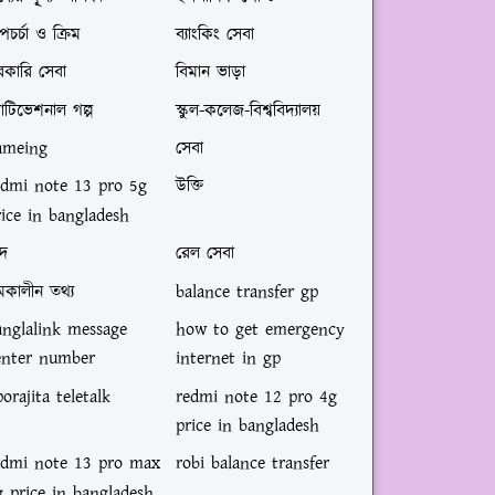
পচর্চা ও ক্রিম
ব্যাংকিং সেবা
রকারি সেবা
বিমান ভাড়া
োটিভেশনাল গল্প
স্কুল-কলেজ-বিশ্ববিদ্যালয়
ameing
সেবা
edmi note 13 pro 5g
উক্তি
rice in bangladesh
্দ
রেল সেবা
মকালীন তথ্য
balance transfer gp
anglalink message
how to get emergency
enter number
internet in gp
orajita teletalk
redmi note 12 pro 4g
price in bangladesh
edmi note 13 pro max
robi balance transfer
g price in bangladesh