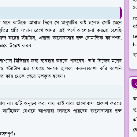
2
ro
 নরম মনে কাউকে আঘাত দিলে সে মানুষটির কষ্ট হলেও সেটি মেনে
of
ির প্রতি সম্মান রেখে আমরা এই পর্বে আলোচনা করতে চলেছি
te
কষ্টের স্ট্যাটাস, এছাড়া ভালোবাসার ছন্দ রোমান্টিক ক্যাপশন,
b
িতভাবে উল্লেখ করব।
ব্য
 সোশ্যাল মিডিয়ার জন্য ব্যবহার করতে পারবেন। তাই নিজের মনের
শন ও স্ট্যাটাস এর মাধ্যমে মনকে হালকা করুন।আশা করি আপনি
র কাছ থেকে পেয়ে উপকৃত হবেন।
ও
আ
ায় না। এটি অনুভব করা যায় তাই যারা ভালোবাসা প্রকাশ করতে
জ
এই আটিকেল যেখানে আপনারা জানতে পারবেন ভালোবাসার ছন্দ
এ
ফে
ম্পূর্ণ।