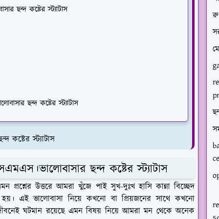
র ছন্দ কষ্টের স্ট্যাটাস
রু
স
ম
g
r
p
াসার ছন্দ কষ্টের স্ট্যাটাস
ছন
স
 কষ্টের স্ট্যাটাস
b
c
এমএস।ভালোবাসার ছন্দ কষ্টের স্ট্যাটাস
op
মন প্রশ্নের উত্তরে আমরা খুঁজে পাই সুখ-দুঃখ হাসি কান্না বিচ্ছেদ
 হয়। এই ভালোবাসা নিয়ে কখনো বা প্রিয়জনের সাথে কখনো
r
 জীবনেই ঘটমান রয়েছে এমন বিষয় নিয়ে আমরা মন থেকে অনেক
5