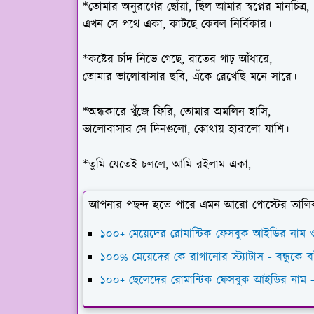
*তোমার অনুরাগের ছোঁয়া, ছিল আমার স্বপ্নের মানচিত্র,
এখন সে পথে একা, কাটছে কেবল নির্বিকার।
*কষ্টের চাঁদ নিভে গেছে, রাতের গাঢ় আঁধারে,
তোমার ভালোবাসার ছবি, এঁকে রেখেছি মনে সারে।
*অন্ধকারে খুঁজে ফিরি, তোমার অমলিন হাসি,
ভালোবাসার সে দিনগুলো, কোথায় হারালো যাশি।
*তুমি যেতেই চললে, আমি রইলাম একা,
আপনার পছন্দ হতে পারে এমন আরো পোস্টের তালি
১০০+ মেয়েদের রোমান্টিক ফেসবুক আইডির নাম 
১০০% মেয়েদের কে রাগানোর স্ট্যাটাস - বন্ধুকে বাঁ
১০০+ ছেলেদের রোমান্টিক ফেসবুক আইডির নাম -