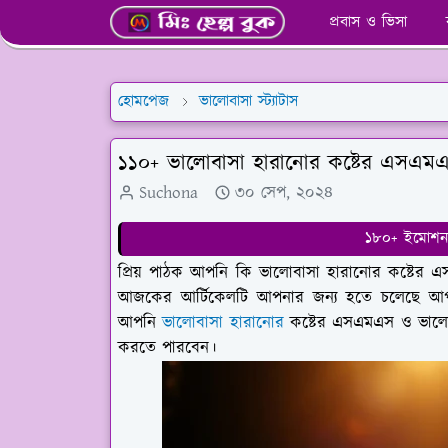
প্রবাস ও ভিসা
হোমপেজ
ভালোবাসা স্ট্যাটাস
১১০+ ভালোবাসা হারানোর কষ্টের এসএমএস,
Suchona
৩০ সেপ, ২০২৪
১৮০+ ইমোশনাল 
প্রিয় পাঠক আপনি কি ভালোবাসা হারানোর কষ্টের
আজকের আর্টিকেলটি আপনার জন্য হতে চলেছে আপন
আপনি
ভালোবাসা হারানোর
কষ্টের এসএমএস ও ভালোবাসা
করতে পারবেন।