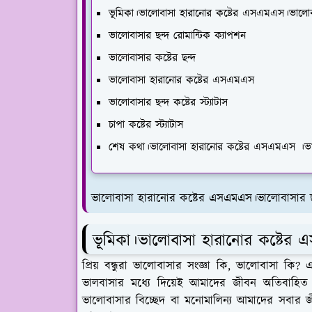
ভূমিকা।ভালোবাসা হারানোর কষ্টের এসএমএস।ভালোবাসা
ভালোবাসার ছন্দ রোমান্টিক ক্যাপশন
ভালোবাসার কষ্টের ছন্দ
ভালোবাসা হারানোর কষ্টের এসএমএস
ভালোবাসার ছন্দ কষ্টের স্ট্যাটাস
চাপা কষ্টের স্ট্যাটাস
শেষ কথা।ভালোবাসা হারানোর কষ্টের এসএমএস ।ভালোব
ভালোবাসা হারানোর কষ্টের এসএমএস।ভালোবাসার ছন্দ
ভূমিকা।ভালোবাসা হারানোর কষ্টের এস
প্রিয় বন্ধুরা ভালোবাসার সংজ্ঞা কি, ভালোবাসা কি? এ
ভালবাসার মধ্যে দিয়েই আমাদের জীবন অতিবাহিত
ভালোবাসার বিচ্ছেদ বা মনোমালিন্য আমাদের সবার