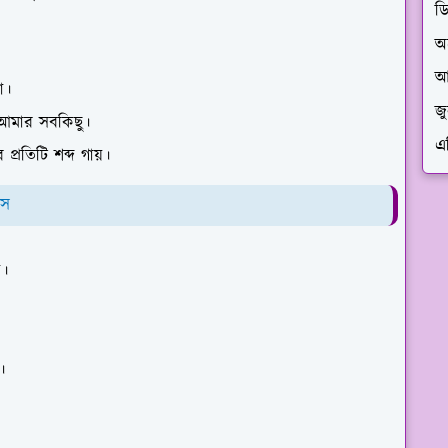
ড
অ
আ
া।
জ
ি আমার সবকিছু।
এ
প্রতিটি শব্দ গায়।
াস
া।
।