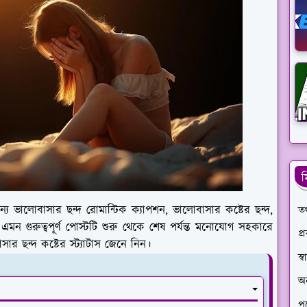
ম
ভালোবাসার ছন্দ রোমান্টিক ক্যাপশন, ভালোবাসার কষ্টের ছন্দ,
তথ
ন গুরুত্বপূর্ণ পোস্টটি শুরু থেকে শেষ পর্যন্ত মনোযোগ সহকারে
প্
 ছন্দ কষ্টের স্ট্যাটাস জেনে নিন।
স্
অ
পণ