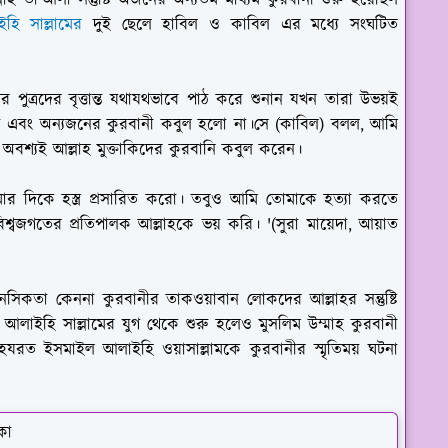
াহ তা'আলা সন্তুষ্টি অর্জনের অন্যতম মাধ্যম কুরবানী শুরু হয়েছিল
 সাল্লামের
দুই ছেলে হাবিল ও কাবিল এর মধ্যে সংঘটিত
ুত্রদের বৃত্তান্ত যথাযথভাবে পাঠ করে শুনান যখন তারা উভয়ই
এবং অন্যজনের কুরবানী কবুল হলো না।সে (কাবিল) বলল, আমি
বশ্যই আল্লাহ মুক্তাকিদের কুরবানি কবুল করেন।
র দিকে হস্ত্র প্রসারিত করো। তবুও আমি তোমাকে হত্যা করতে
বিশ্বজগতের প্রতিপালক আল্লাহকে ভয় করি। '(সুরা মায়েদা, আয়াত
নসিকতা কেননা কুরবানীর তাকওয়াবান লোকদের আল্লাহর সন্তুষ্টি
আলাইহি সাল্লামের যুগ থেকে শুরু হলেও মুসলিম উম্মাহ কুরবানী
ষা হযরত ইসমাইল আলাইহি ওয়াসাল্লামকে কুরবানীর স্মৃতিময় ঘটনা
কা