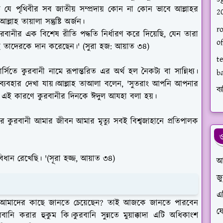
ণিত যে পৃথিবীর সব জাতীয় সম্প্রদায় কোন না কোন ভাবে আল্লাহর
2
্লাহ তায়ালা সন্তুষ্টি অর্জন।
ro
রবানীর এক বিশেষ রীতি পদ্ধতি নির্ধারণ করে দিয়েছি, যেন তারা
of
হ তাদেরকে দান করেছেন।' (সুরা হজ: আয়াত ৩৪)
te
সিতে কুরবানী নামে রূপান্তরিত এর অর্থ হল নৈকট্য বা সান্নিধ্য।
b
 ব্যবহার দেখা যায়।আল্লাহ তাআলা বলেন, 'সুতরাং আপনি আপনার
ব্য
। এই কারণে কুরবানীর দিনকে ঈদুল আযহা বলা হয়।
র কুরবানী আমার জীবন আমার মৃত্যু সবই বিশ্বজাহানে প্রতিপালক
ও
িধান রেখেছি। '(সূরা হজ্জ, আয়াত ৩৪)
আ
জ
এ
ই আমাদের কাছে জানতে চেয়েছেন? তাই আজকে জানতে পারবেন
ফে
ি করার হুকুম কি।কুরবানি সুন্নতে মুয়াক্কাদা এটি অধিকাংশ