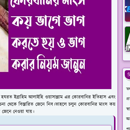
ম
তথ
 হযরত ইব্রাহিম আলাইহি ওয়াসাল্লাম এর কোরবানির ইতিহাস এবং
প্
 থেকে বিস্তারিত জেনে নিব।তাহলে চলুন কোরবানির মাংস কয়
স্
য জেনে নেওয়া যায়।
অ
পণ