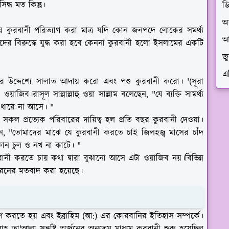
্ধ মত কিন্তু।
ড
অ
ায় কুরবানী পরিত্যাগ করা মাত্র যদি কোন জনপদে লোকের সমর্থ্য
আ
াদের বিরুদ্ধে যুদ্ধ করা হবে কেননা কুরবানী হলো ইসলামের একটি
জ
এ
লকের উদ্দেশ্যে সালাত আদায় করো এবং পশু কুরবানী করো। '(সূরা
িব।রাসূল সাল্লাল্লাহু ওয়া সাল্লাম বলেছেন, "যে ব্যক্তি সামর্থ্য
 ধারে না আসে। "
ব সকল প্রত্যেক পরিবারের দায়িত্ব হল প্রতি বছর কুরবানী দেওয়া।
লেছেন, "তোমাদের মাঝে যে কুরবানী করতে চাই জিলহজ্ব মাসের চাঁদ
কোন চুল ও নখ না কাটে। "
ুরবানী করতে চায় কথা দ্বারা বুঝানো আসে এটা ওয়াজিব নয়।বিভিন্ন
 ধরনের মতবাদ করা হয়েছে।
রতে হয় এবং ইব্রাহিম (আ:) এর কোরবানির ইতিহাস সম্পর্কে।