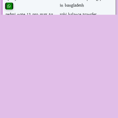
in bangladesh
redmi note 13 pro max 5g
robi balance transfer
price in bangladesh 2023
robi recharge call rate offer
tecno 8/128 price in
bangladesh
teletalk internet balance
কবিতা
check
ব্যক্তি
ব্যবসা আইডিয়া
ওয়েবসাইট আর্কাইভ
আগস্ট 2025
জুলাই 2025
[6]
[5]
জুন 2025
মে 2025
[5]
[30]